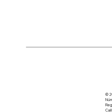
© 2
Núm
Reg
Cal